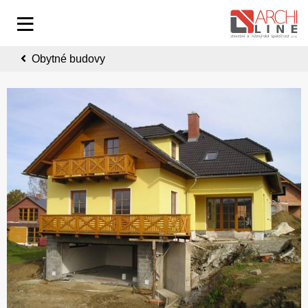
Obytné budovy