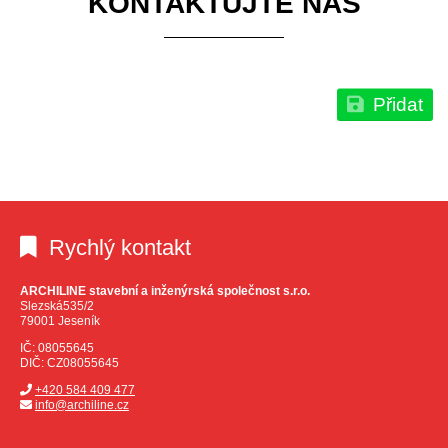
KONTAKTUJTE NÁS
Přidat
Rychlý kontakt
ARCHILINE stavební a inženýrská společnost s.r.o.
Slezská535/2
79001 Jeseník
IČ: 08055645
DIČ: CZ08055645
+420 584 409 477
info@archiline.cz